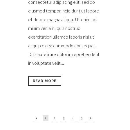
consectetur adipiscing elit, sed do
eiusmod tempor incididunt ut labore
et dolore magna aliqua. Ut enim ad
minim veniam, quis nostrud
exercitation ullamco laboris nisi ut
aliquip ex ea commodo consequat.
Duis aute irure dolor in reprehenderit
in voluptate velit...
READ MORE
1
2
3
4
5