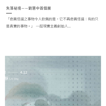
失落祕境——劉慧中首個展
「奇異怪誕之事物令人欽佩的是，它不再奇異怪誕：有的只
是真實的事物。」 ─超現實主義創始人...