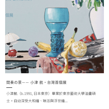
間奏の景—— 小津 航・台灣首個展
小津航（b.1991, 日本東京）畢業於東京藝術大學油畫碩
士。自幼深受大和繪、琳派與浮世繪...