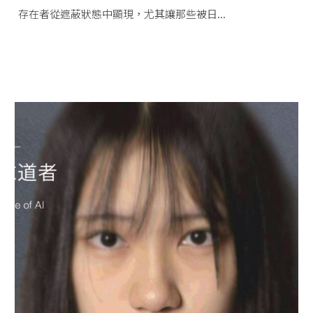
存在者從遮蔽狀態中顯現，尤其讓那些被日...