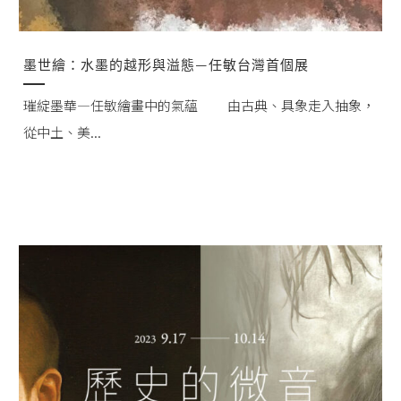
墨世繪：水墨的越形與溢態—任敏台灣首個展
璀綻墨華—任敏繪畫中的氣蘊 由古典、具象走入抽象，
從中土、美...