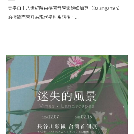
美學自十八世紀時由德國哲學家鮑姆加登（Baumgarten）
的擁簇而晉升為現代學科系譜後，...