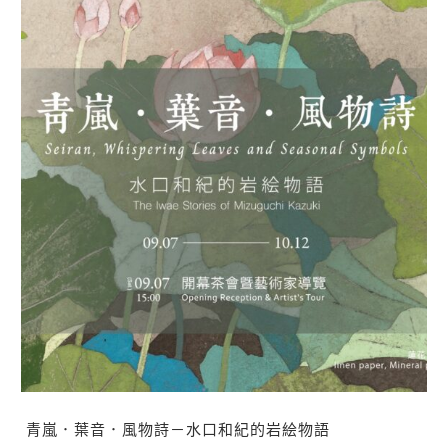
青嵐．葉音．風物詩－水口和紀的岩絵物語