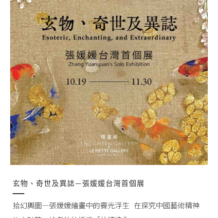
玄物、奇世及異誌—張媛媛台灣首個展
拾幻輿圖—張媛媛繪畫中的霽光浮生 在探究中國藝術精神