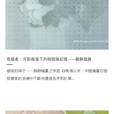
尋隱者：月影搖曳下的時間與記憶——賴靜個展
破隙的鋒芒——賴靜繪畫之悖返 自晚清以來，中國繪畫在國
勢變革的浪潮中不斷地遭逢各界對於筆...