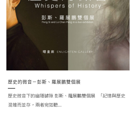
歷史的微音－彭斯、羅展鵬雙個展
歷史微音下的幽隱罅隙 彭斯、羅展鵬雙個展 「記憶與歷史
混雜而並存，兩者宛如聽...